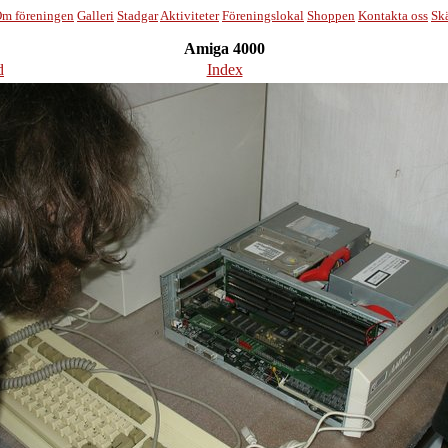
m föreningen
Galleri
Stadgar
Aktiviteter
Föreningslokal
Shoppen
Kontakta oss
Sk
Amiga 4000
d
Index