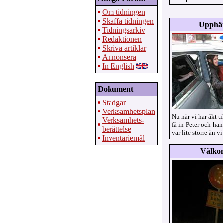
Om tidningen
Skaffa tidningen
Upphä
Tidningsarkiv
Redaktionen
Skriva artiklar
Annonsera
In English
Dokument
Stadgar
Verksamhetsplan
Nu när vi har åkt ti
Verksamhets-
få in Peter och ha
berättelse
var lite större än vi
Inventariemål
Välko