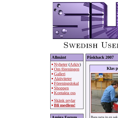
Allmänt
Påskhack 2007
Nyheter
(
Arkiv
)
Klas 
Om föreningen
Galleri
Aktiviteter
Föreningslokal
Shoppen
Kontakta oss
Skänk prylar
Bli medlem!
Amiga Forum
Bara peta in en sak t