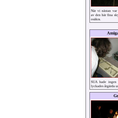
När vi nästan var
av den här fina sk
osäkra.
Amiga
SUA hade ingen 
lyckades åtgärda u
Gr